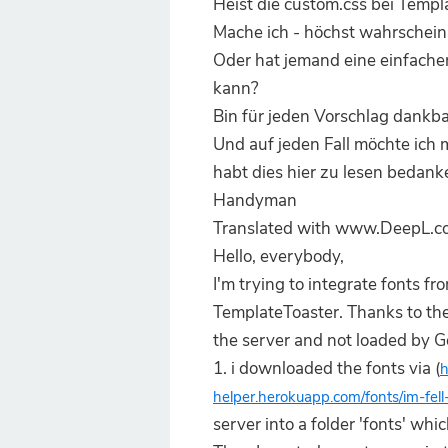
Heist die custom.css bei Templ
Mache ich - höchst wahrscheinl
Oder hat jemand eine einfacher
kann?
Bin für jeden Vorschlag dankba
Und auf jeden Fall möchte ich m
habt dies hier zu lesen bedank
Handyman
Translated with www.DeepL.co
Hello, everybody,
I'm trying to integrate fonts f
TemplateToaster. Thanks to the
the server and not loaded by G
1. i downloaded the fonts via (
h
helper.herokuapp.com/fonts/im-fell
server into a folder 'fonts' whic