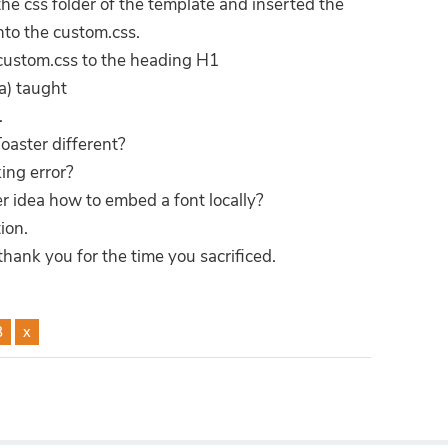
the css folder of the template and inserted the
into the custom.css.
in custom.css to the heading H1
a) taught
.
oaster different?
king error?
 idea how to embed a font locally?
ion.
thank you for the time you sacrificed.
3
x