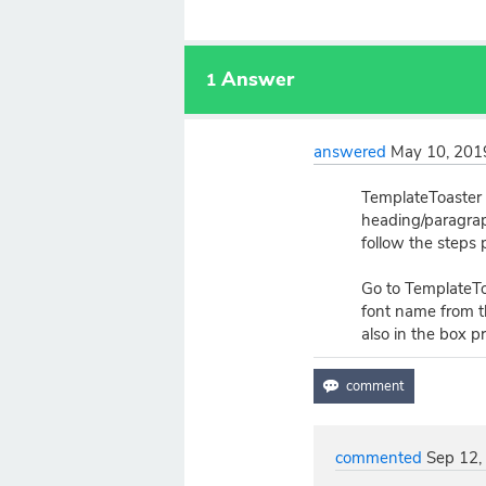
Answer
1
answered
May 10, 201
TemplateToaster p
heading/paragrap
follow the steps
Go to TemplateTo
font name from t
also in the box p
commented
Sep 12,