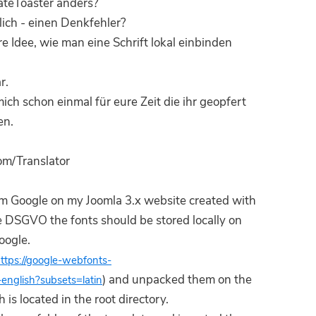
ateToaster anders?
ich - einen Denkfehler?
e Idee, wie man eine Schrift lokal einbinden
r.
ich schon einmal für eure Zeit die ihr geopfert
en.
m/Translator
rom Google on my Joomla 3.x website created with
 DSGVO the fonts should be stored locally on
oogle.
ttps://google-webfonts-
) and unpacked them on the
-english?subsets=latin
h is located in the root directory.