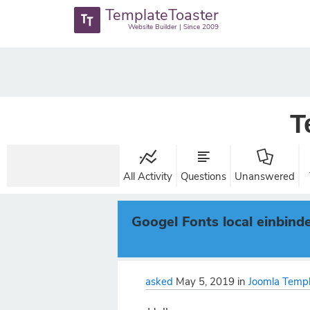
TemplateToaster
Website Builder | Since 2009
T
All Activity
Questions
Unanswered
Googel Fonts local einbind
asked
May 5, 2019
in
Joomla Templ