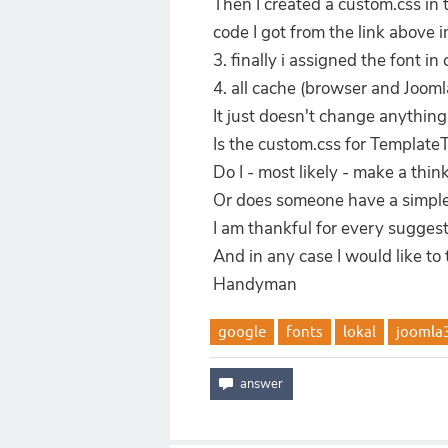
Then I created a custom.css in 
code I got from the link above 
3. finally i assigned the font 
4. all cache (browser and Jooml
It just doesn't change anything
Is the custom.css for TemplateT
Do I - most likely - make a thin
Or does someone have a simpler
I am thankful for every suggest
And in any case I would like to 
Handyman
google
fonts
lokal
joomla