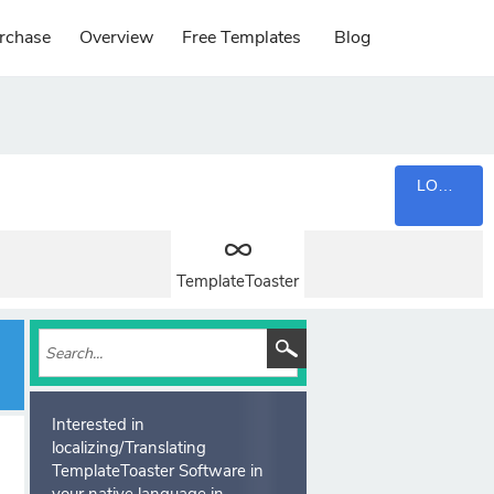
rchase
Overview
Free Templates
Blog
LOGIN
TemplateToaster
Interested in
localizing/Translating
TemplateToaster Software in