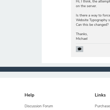
Hi, I think, the attemp
on the server.
Is there a way to forc
Website Typography sa
Can this be changed?
Thanks,
Michael
Help
Links
Discussion Forum
Purchase