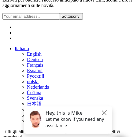
aggiornamenti sulle novità.
Sottoscrivi
Italiano
English
Deutsch
Français
Español
Русский
polski
Nederlands
Čeština
Svenska
日本語
Dansk
Português
Suomi
Tutti gli altri nomi di marchi e loghi sono marchi dei rispettivi
proprietari.