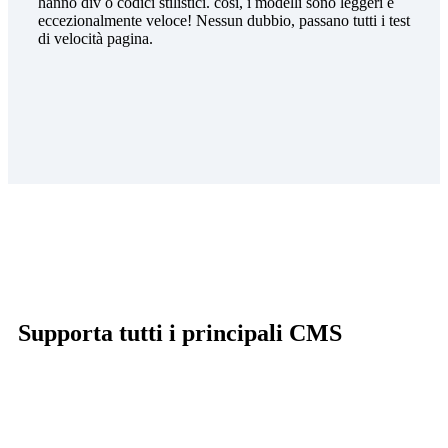
hanno div o codici stilistici. così, i modelli sono leggeri e
eccezionalmente veloce! Nessun dubbio, passano tutti i test
di velocità pagina.
Supporta tutti i principali CMS