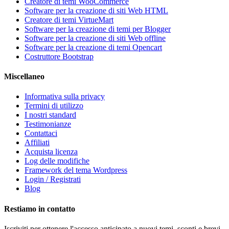
Creatore di temi WooCommerce
Software per la creazione di siti Web HTML
Creatore di temi VirtueMart
Software per la creazione di temi per Blogger
Software per la creazione di siti Web offline
Software per la creazione di temi Opencart
Costruttore Bootstrap
Miscellaneo
Informativa sulla privacy
Termini di utilizzo
I nostri standard
Testimonianze
Contattaci
Affiliati
Acquista licenza
Log delle modifiche
Framework del tema Wordpress
Login / Registrati
Blog
Restiamo in contatto
Iscriviti per ottenere l'accesso anticipato a nuovi temi, sconti e brevi