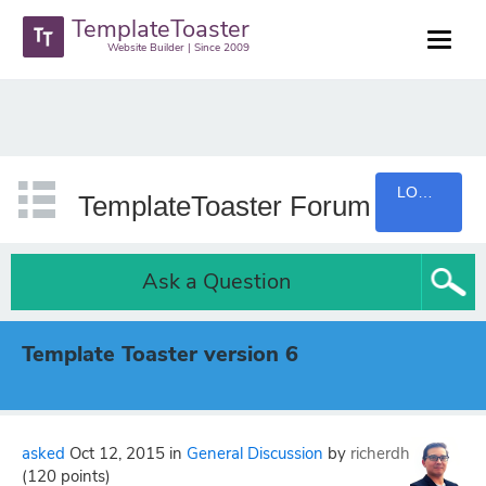
TemplateToaster
Website Builder | Since 2009
LOGIN
TemplateToaster Forum
Ask a Question
Template Toaster version 6
asked
Oct 12, 2015
in
General Discussion
by
richerdh
(
120
points)