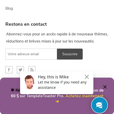
Blog
Restons en contact
Abonnez-vous pour un accès rapide à de nouveaux thèmes,
réductions et brèves mises à jour sur les nouveautés.
Souscrire
🌟 Réduction du jour
- Bénéficiez d'une réduction de
Français
Achetez maintenant
60 $ sur TemplateToaster Pro.
➔