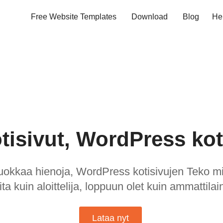
Free Website Templates
Download
Blog
He
isivut, WordPress kot
uokkaa hienoja, WordPress kotisivujen Teko m
ita kuin aloittelija, loppuun olet kuin ammattilai
Lataa nyt