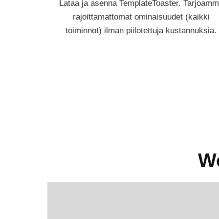
Lataa ja asenna TemplateToaster. Tarjoam
rajoittamattomat ominaisuudet (kaikki
toiminnot) ilman piilotettuja kustannuksia.
Wo