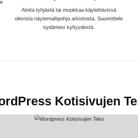
me
Aloita tyhjästä tai muokkaa käytettävissä
olevista näytemallipohja arkistosta. Suunnittele
sydämesi kyllyydestä.
rdPress Kotisivujen T