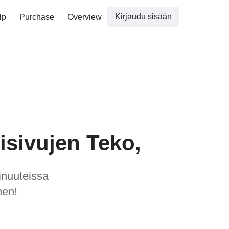
Kirjaudu sisään
lp
Purchase
Overview
isivujen Teko,
inuuteissa
nen!