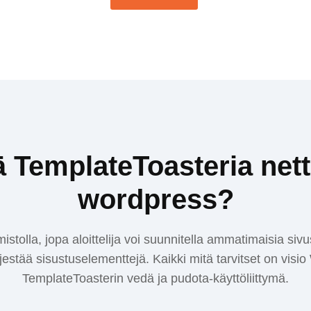
ä TemplateToasteria nett
wordpress?
stolla, jopa aloittelija voi suunnitella ammatimaisia sivust
jestää sisustuselementtejä. Kaikki mitä tarvitset on vis
TemplateToasterin vedä ja pudota-käyttöliittymä.