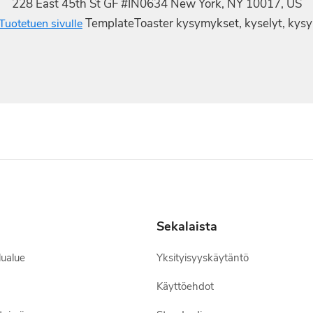
228 East 45th St GF #IN0634 New York, NY 10017, US
TemplateToaster kysymykset, kyselyt, kysy
Tuotetuen sivulle
Sekalaista
lualue
Yksityisyyskäytäntö
Käyttöehdot