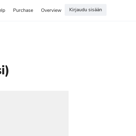
Kirjaudu sisään
elp
Purchase
Overview
i)