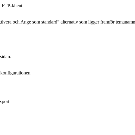
n FTP-klient.
Aktivera och Ange som standard” alternativ som ligger framför temanamn
 sidan.
a konfigurationen.
xport