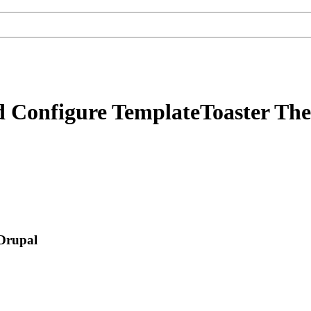
nd Configure TemplateToaster Th
 Drupal