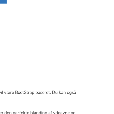
vil være BootStrap baseret. Du kan også
er den perfekte blanding af ydeevne og