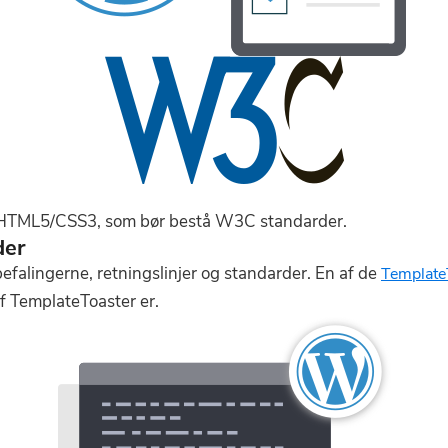
d HTML5/CSS3, som bør bestå W3C standarder.
der
falingerne, retningslinjer og standarder. En af de
Template
f TemplateToaster er.