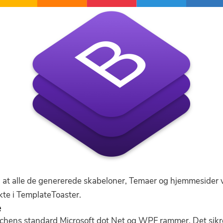
, at alle de genererede skabeloner, Temaer og hjemmesider 
kte i TemplateToaster.
e
nchens standard Microsoft dot Net og WPF rammer, Det sikr