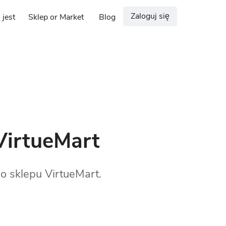
Zaloguj się
 jest
Sklep or Market
Blog
VirtueMart
o sklepu VirtueMart.